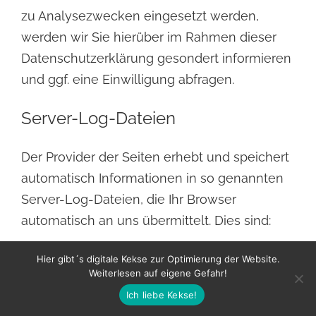
zu Analysezwecken eingesetzt werden,
werden wir Sie hierüber
im Rahmen dieser
Datenschutzerklärung gesondert informieren
und ggf. eine Einwilligung abfragen.
Server-Log-Dateien
Der Provider der Seiten erhebt und speichert
automatisch Informationen in so genannten
Server-Log-Dateien, die Ihr Browser
automatisch an uns übermittelt. Dies sind:
Browsertyp und Browserversion
Hier gibt´s digitale Kekse zur Optimierung der Website.
Weiterlesen auf eigene Gefahr!
verwendetes Betriebssystem
Ich liebe Kekse!
Referrer URL