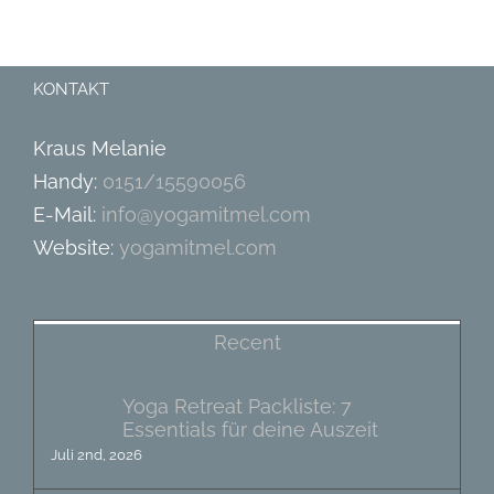
KONTAKT
Kraus Melanie
Handy:
0151/15590056
E-Mail:
info@yogamitmel.com
Website:
yogamitmel.com
Recent
Yoga Retreat Packliste: 7
Essentials für deine Auszeit
Juli 2nd, 2026