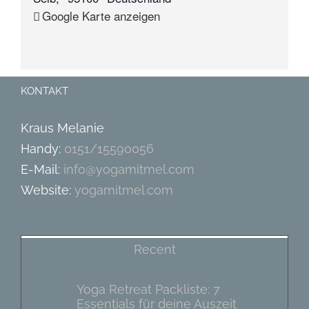
Google Karte anzeigen
KONTAKT
Kraus Melanie
Handy:
0151/15590056
E-Mail:
info@yogamitmel.com
Website:
yogamitmel.com
Recent
Yoga Retreat Packliste: 7
Essentials für deine Auszeit