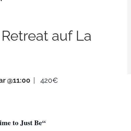
 Retreat auf La
ar @11:00
|
420€
time to Just Be“