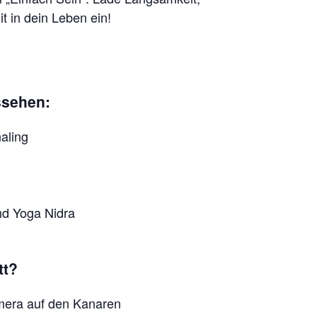
 in dein Leben ein!
ssehen:
aling
nd Yoga Nidra
tt?
omera auf den Kanaren