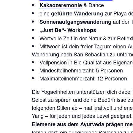
& Dance
Kakaozeremonie
eine
zur Playa d
geführte Wanderung
auf den 
Sonnenaufgangswanderung
„Just Be“- Workshops
Wertvolle Zeit in der Natur & zur Reflex
Mittwoch ist dein freier Tag um einen 
Wanderung nach San Sebastian zu untern
Vollpension in Bio Qualität aus Eigena
Mindestteilnehmerzahl: 5 Personen
Maximalteilnehmerzahl: 12 Personen
Die Yogaeinheiten unterstützen dich dabe
Selbst zu spüren und deine Bedürfnisse z
folgenden Stilen ab – mal kraftvoll und ene
Yang – für jeden und jedes Level geeignet
Elemente aus dem Ayurveda prägen me
fehlen darf: ein ausgiebiges
Savasana
zum 